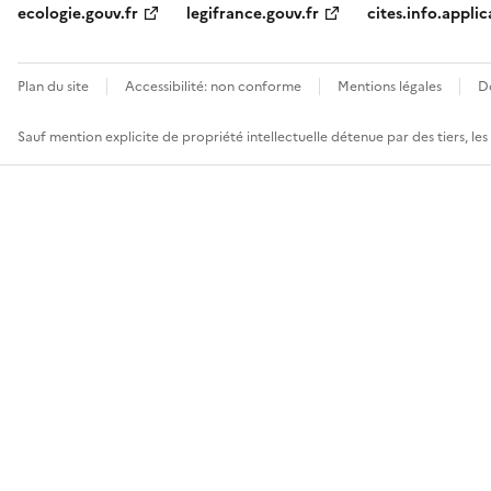
ecologie.gouv.fr
legifrance.gouv.fr
cites.info.applic
Plan du site
Accessibilité: non conforme
Mentions légales
D
Sauf mention explicite de propriété intellectuelle détenue par des tiers, le