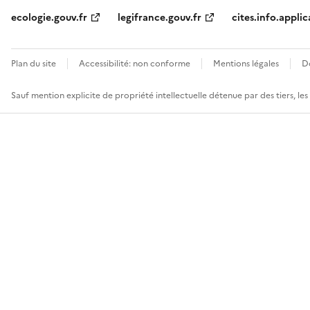
ecologie.gouv.fr
legifrance.gouv.fr
cites.info.applic
Plan du site
Accessibilité: non conforme
Mentions légales
D
Sauf mention explicite de propriété intellectuelle détenue par des tiers, le