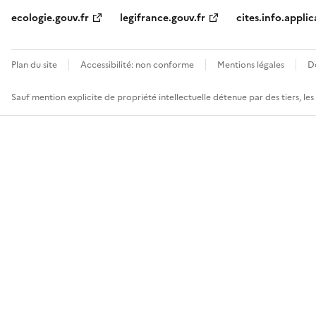
ecologie.gouv.fr
legifrance.gouv.fr
cites.info.applic
Plan du site
Accessibilité: non conforme
Mentions légales
D
Sauf mention explicite de propriété intellectuelle détenue par des tiers, le