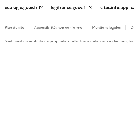
ecologie.gouv.fr
legifrance.gouv.fr
cites.info.applic
Plan du site
Accessibilité: non conforme
Mentions légales
D
Sauf mention explicite de propriété intellectuelle détenue par des tiers, le