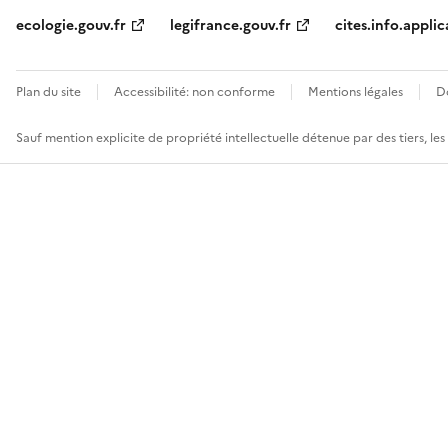
ecologie.gouv.fr
legifrance.gouv.fr
cites.info.applic
Plan du site
Accessibilité: non conforme
Mentions légales
D
Sauf mention explicite de propriété intellectuelle détenue par des tiers, le