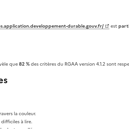
tes.application.developpement-durable.gouv.fr/
est
part
vèle que
82 %
des critères du RGAA version 4.1.2 sont respe
es
avers la couleur.
fficiles à lire.