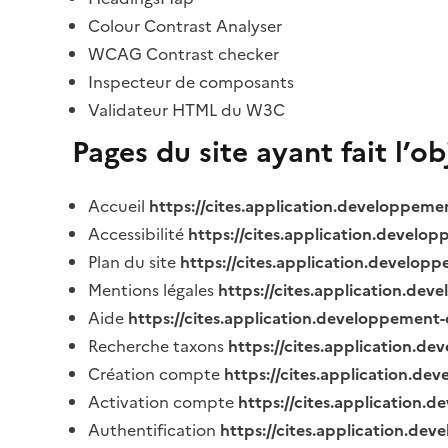
Colour Contrast Analyser
WCAG Contrast checker
Inspecteur de composants
Validateur HTML du W3C
Pages du site ayant fait l’o
Accueil
https://cites.application.developpeme
Accessibilité
https://cites.application.develo
Plan du site
https://cites.application.develop
Mentions légales
https://cites.application.de
Aide
https://cites.application.developpement-
Recherche taxons
https://cites.application.de
Création compte
https://cites.application.de
Activation compte
https://cites.application
Authentification
https://cites.application.de