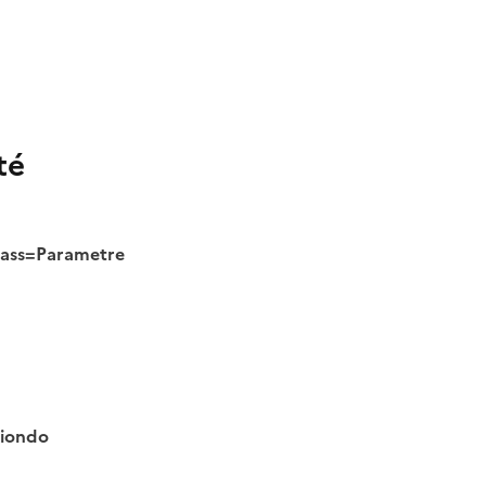
té
class=Parametre
tiondo