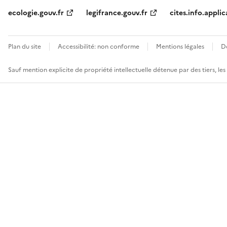
ecologie.gouv.fr
legifrance.gouv.fr
cites.info.applic
Plan du site
Accessibilité: non conforme
Mentions légales
D
Sauf mention explicite de propriété intellectuelle détenue par des tiers, le