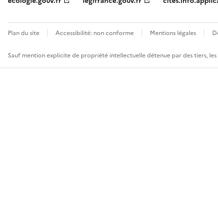
ecologie.gouv.fr
legifrance.gouv.fr
cites.info.applic
Plan du site
Accessibilité: non conforme
Mentions légales
D
Sauf mention explicite de propriété intellectuelle détenue par des tiers, le