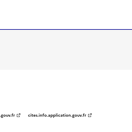
.gouv.fr
cites.info.application.gouv.fr