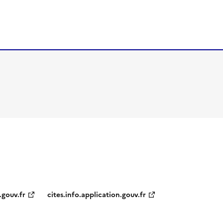
.gouv.fr
cites.info.application.gouv.fr