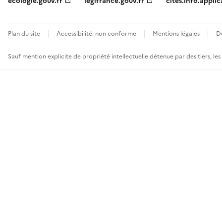
ecologie.gouv.fr
legifrance.gouv.fr
cites.info.applic
Plan du site
Accessibilité: non conforme
Mentions légales
D
Sauf mention explicite de propriété intellectuelle détenue par des tiers, le