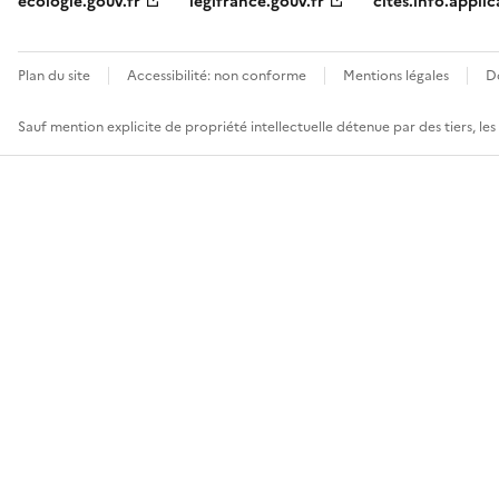
ecologie.gouv.fr
legifrance.gouv.fr
cites.info.applic
Plan du site
Accessibilité: non conforme
Mentions légales
D
Sauf mention explicite de propriété intellectuelle détenue par des tiers, le