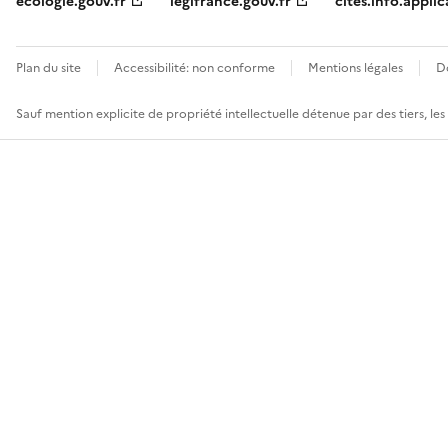
ecologie.gouv.fr
legifrance.gouv.fr
cites.info.applic
Plan du site
Accessibilité: non conforme
Mentions légales
D
Sauf mention explicite de propriété intellectuelle détenue par des tiers, le