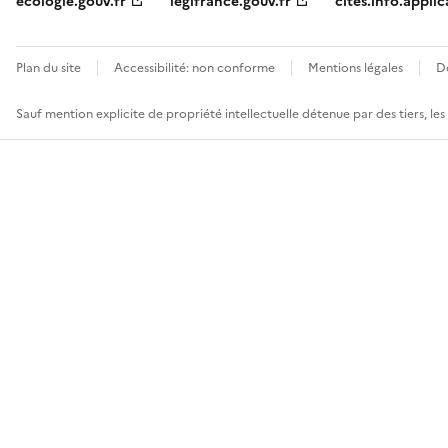
ecologie.gouv.fr
legifrance.gouv.fr
cites.info.applic
Plan du site
Accessibilité: non conforme
Mentions légales
D
Sauf mention explicite de propriété intellectuelle détenue par des tiers, le