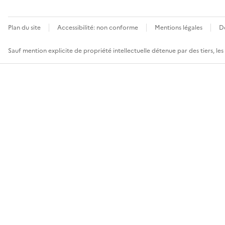
Plan du site
Accessibilité: non conforme
Mentions légales
D
Sauf mention explicite de propriété intellectuelle détenue par des tiers, le