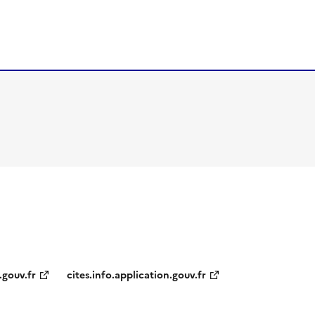
.gouv.fr
cites.info.application.gouv.fr