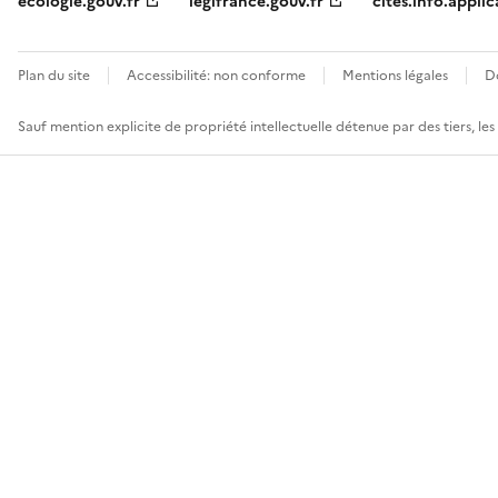
ecologie.gouv.fr
legifrance.gouv.fr
cites.info.applic
Plan du site
Accessibilité: non conforme
Mentions légales
D
Sauf mention explicite de propriété intellectuelle détenue par des tiers, le