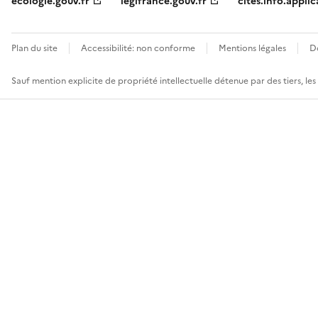
ecologie.gouv.fr
legifrance.gouv.fr
cites.info.applic
Plan du site
Accessibilité: non conforme
Mentions légales
D
Sauf mention explicite de propriété intellectuelle détenue par des tiers, le