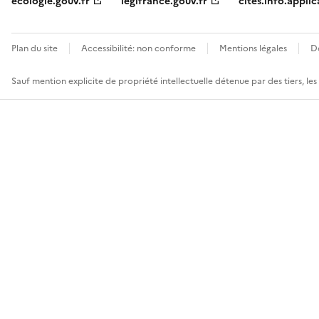
ecologie.gouv.fr
legifrance.gouv.fr
cites.info.applic
Plan du site
Accessibilité: non conforme
Mentions légales
D
Sauf mention explicite de propriété intellectuelle détenue par des tiers, le