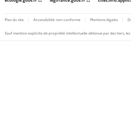
ecologie.gouv.fr
legifrance.gouv.fr
cites.info.applic
Plan du site
Accessibilité: non conforme
Mentions légales
D
Sauf mention explicite de propriété intellectuelle détenue par des tiers, le