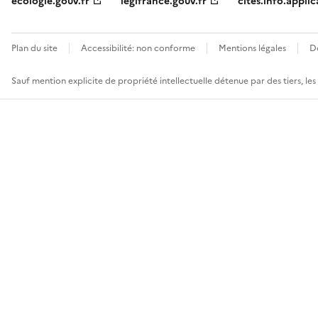
ecologie.gouv.fr
legifrance.gouv.fr
cites.info.applic
Plan du site
Accessibilité: non conforme
Mentions légales
D
Sauf mention explicite de propriété intellectuelle détenue par des tiers, le