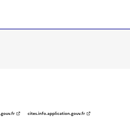
.gouv.fr
cites.info.application.gouv.fr