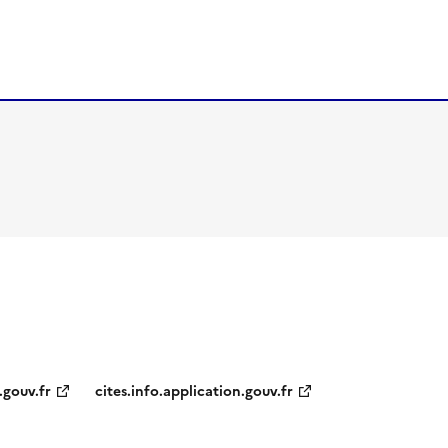
.gouv.fr
cites.info.application.gouv.fr