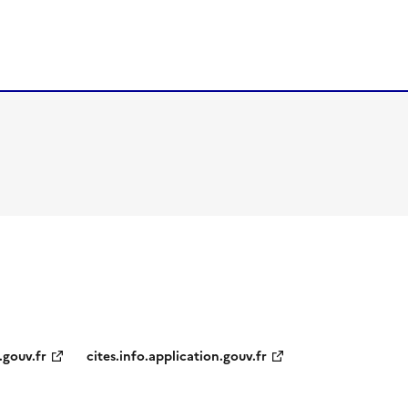
.gouv.fr
cites.info.application.gouv.fr