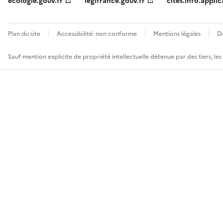
ecologie.gouv.fr
legifrance.gouv.fr
cites.info.applic
Plan du site
Accessibilité: non conforme
Mentions légales
D
Sauf mention explicite de propriété intellectuelle détenue par des tiers, le