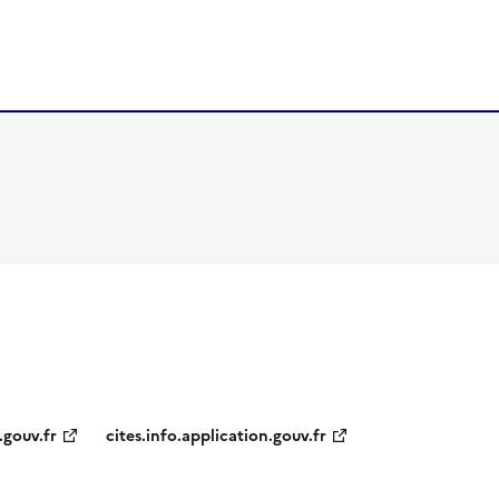
.gouv.fr
cites.info.application.gouv.fr