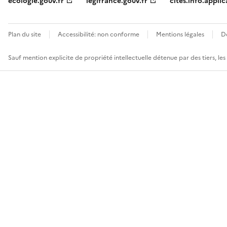
ecologie.gouv.fr
legifrance.gouv.fr
cites.info.applic
Plan du site
Accessibilité: non conforme
Mentions légales
D
Sauf mention explicite de propriété intellectuelle détenue par des tiers, le