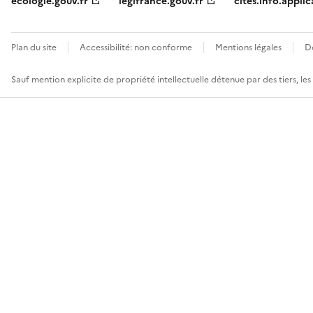
ecologie.gouv.fr
legifrance.gouv.fr
cites.info.applic
Plan du site
Accessibilité: non conforme
Mentions légales
D
Sauf mention explicite de propriété intellectuelle détenue par des tiers, le