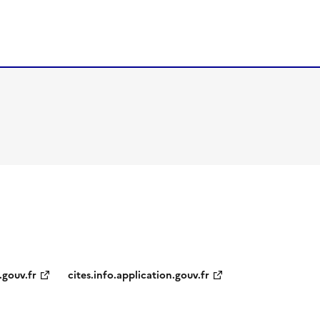
.gouv.fr
cites.info.application.gouv.fr