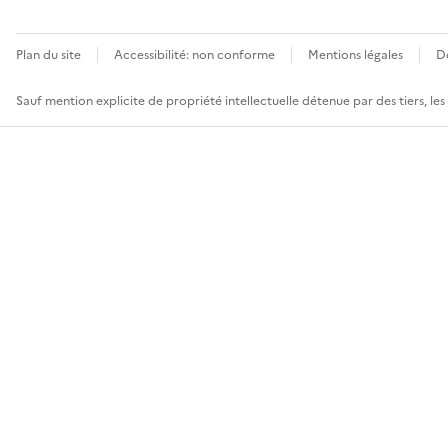
Plan du site
Accessibilité: non conforme
Mentions légales
D
Sauf mention explicite de propriété intellectuelle détenue par des tiers, le