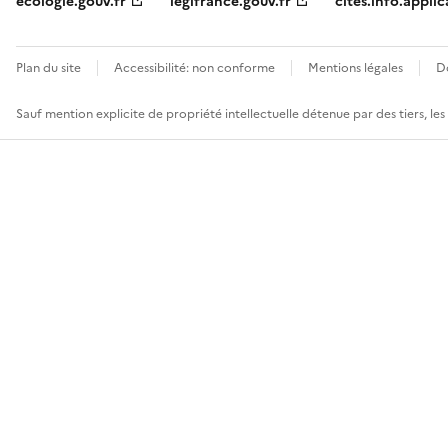
ecologie.gouv.fr
legifrance.gouv.fr
cites.info.applic
Plan du site
Accessibilité: non conforme
Mentions légales
D
Sauf mention explicite de propriété intellectuelle détenue par des tiers, le