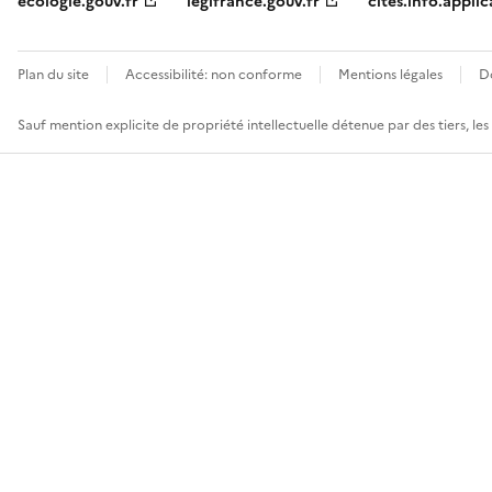
ecologie.gouv.fr
legifrance.gouv.fr
cites.info.applic
Plan du site
Accessibilité: non conforme
Mentions légales
D
Sauf mention explicite de propriété intellectuelle détenue par des tiers, le