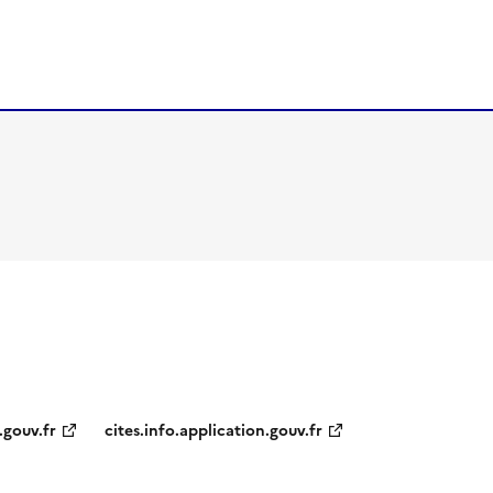
.gouv.fr
cites.info.application.gouv.fr