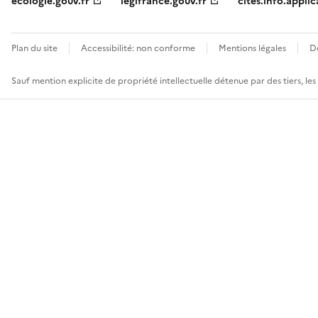
ecologie.gouv.fr
legifrance.gouv.fr
cites.info.applic
Plan du site
Accessibilité: non conforme
Mentions légales
D
Sauf mention explicite de propriété intellectuelle détenue par des tiers, le