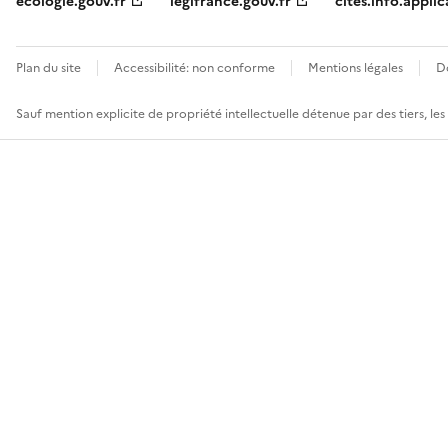
ecologie.gouv.fr
legifrance.gouv.fr
cites.info.applic
Plan du site
Accessibilité: non conforme
Mentions légales
D
Sauf mention explicite de propriété intellectuelle détenue par des tiers, le