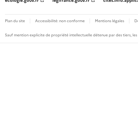
ecologie.gouv.fr
legifrance.gouv.fr
cites.info.applic
Plan du site
Accessibilité: non conforme
Mentions légales
D
Sauf mention explicite de propriété intellectuelle détenue par des tiers, le