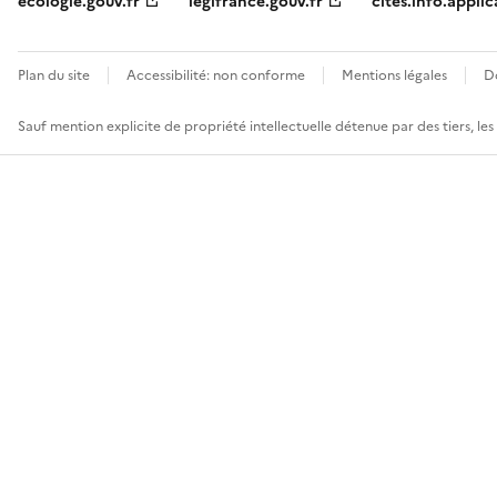
ecologie.gouv.fr
legifrance.gouv.fr
cites.info.applic
Plan du site
Accessibilité: non conforme
Mentions légales
D
Sauf mention explicite de propriété intellectuelle détenue par des tiers, le