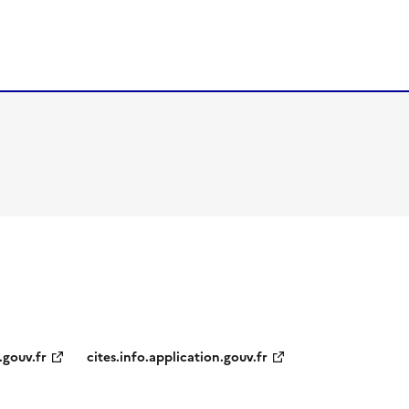
.gouv.fr
cites.info.application.gouv.fr