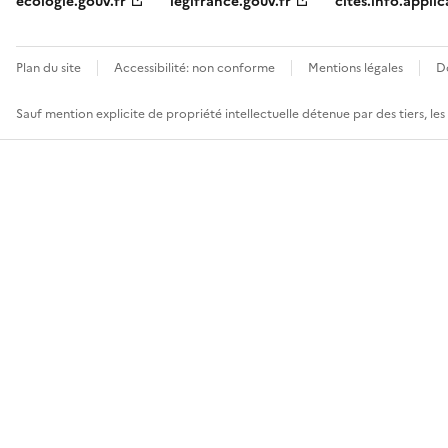
ecologie.gouv.fr
legifrance.gouv.fr
cites.info.applic
Plan du site
Accessibilité: non conforme
Mentions légales
D
Sauf mention explicite de propriété intellectuelle détenue par des tiers, le