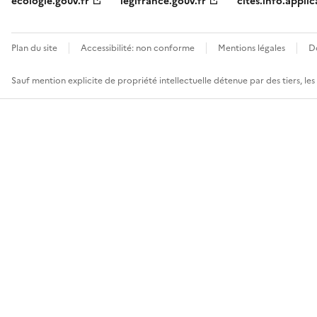
ecologie.gouv.fr
legifrance.gouv.fr
cites.info.applic
Plan du site
Accessibilité: non conforme
Mentions légales
D
Sauf mention explicite de propriété intellectuelle détenue par des tiers, le