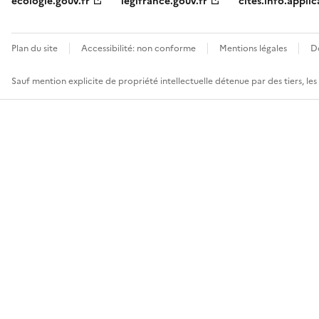
ecologie.gouv.fr
legifrance.gouv.fr
cites.info.applic
Plan du site
Accessibilité: non conforme
Mentions légales
D
Sauf mention explicite de propriété intellectuelle détenue par des tiers, le