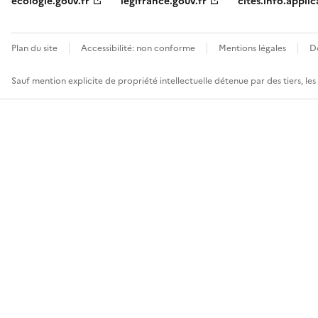
ecologie.gouv.fr
legifrance.gouv.fr
cites.info.applic
Plan du site
Accessibilité: non conforme
Mentions légales
D
Sauf mention explicite de propriété intellectuelle détenue par des tiers, le