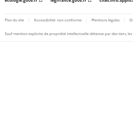
ecologie.gouv.fr
legifrance.gouv.fr
cites.info.applic
Plan du site
Accessibilité: non conforme
Mentions légales
D
Sauf mention explicite de propriété intellectuelle détenue par des tiers, le