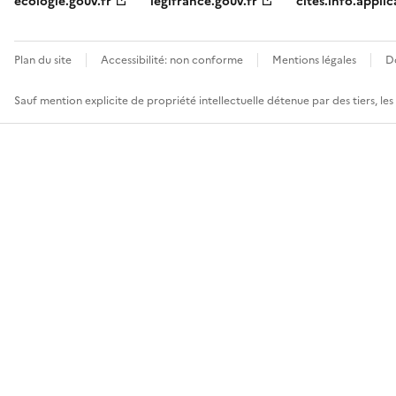
ecologie.gouv.fr
legifrance.gouv.fr
cites.info.applic
Plan du site
Accessibilité: non conforme
Mentions légales
D
Sauf mention explicite de propriété intellectuelle détenue par des tiers, le