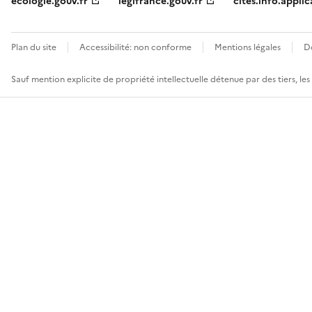
ecologie.gouv.fr
legifrance.gouv.fr
cites.info.applic
Plan du site
Accessibilité: non conforme
Mentions légales
D
Sauf mention explicite de propriété intellectuelle détenue par des tiers, le