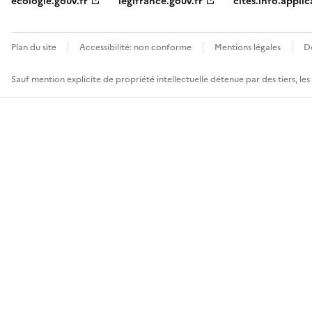
ecologie.gouv.fr
legifrance.gouv.fr
cites.info.applic
Plan du site
Accessibilité: non conforme
Mentions légales
D
Sauf mention explicite de propriété intellectuelle détenue par des tiers, le