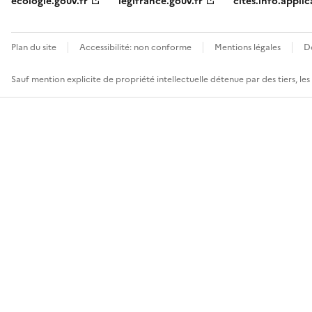
ecologie.gouv.fr
legifrance.gouv.fr
cites.info.applic
Plan du site
Accessibilité: non conforme
Mentions légales
D
Sauf mention explicite de propriété intellectuelle détenue par des tiers, le