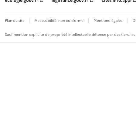
ecologie.gouv.fr
legifrance.gouv.fr
cites.info.applic
Plan du site
Accessibilité: non conforme
Mentions légales
D
Sauf mention explicite de propriété intellectuelle détenue par des tiers, le