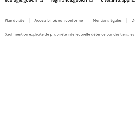
ecologie.gouv.fr
legifrance.gouv.fr
cites.info.applic
Plan du site
Accessibilité: non conforme
Mentions légales
D
Sauf mention explicite de propriété intellectuelle détenue par des tiers, le