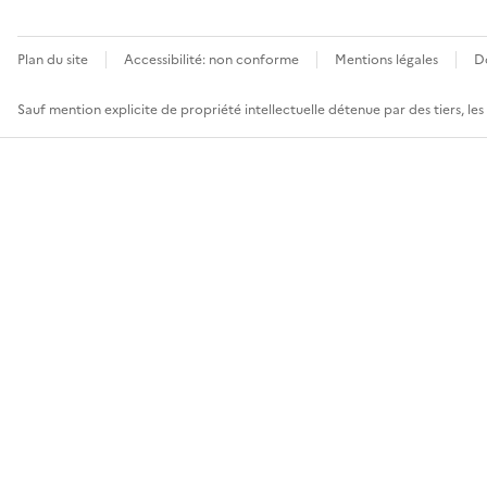
Plan du site
Accessibilité: non conforme
Mentions légales
D
Sauf mention explicite de propriété intellectuelle détenue par des tiers, le